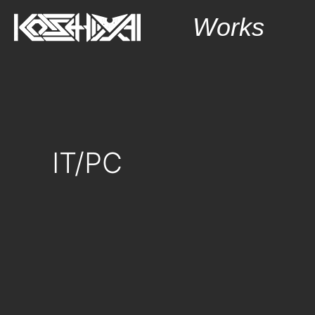
内
Works
容
を
ス
キ
ッ
プ
IT/PC