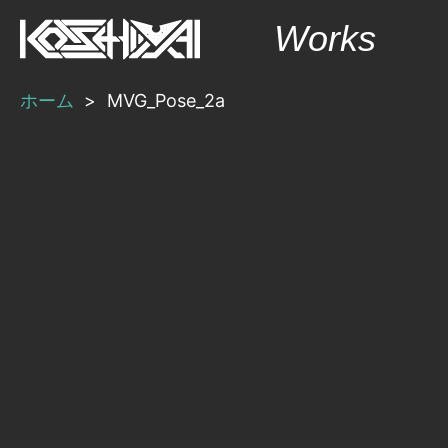
内
Works
容
を
ホーム
MVG_Pose_2a
ス
キ
ッ
プ