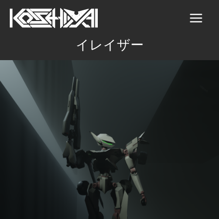
内
容
Main
を
イレイザー
Men
ス
キ
ッ
プ